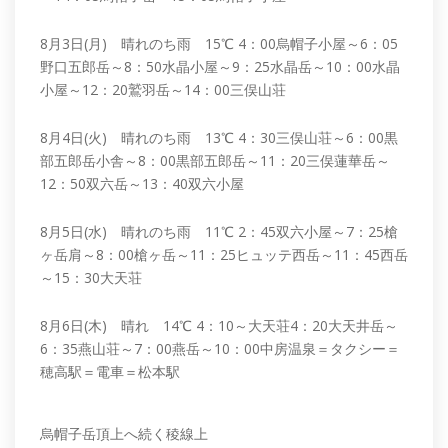
8月3日(月) 晴れのち雨 15℃ 4：00烏帽子小屋～6：05
野口五郎岳～8：50水晶小屋～9：25水晶岳～10：00水晶
小屋～12：20鷲羽岳～14：00三俣山荘
8月4日(火) 晴れのち雨 13℃ 4：30三俣山荘～6：00黒
部五郎岳小舎～8：00黒部五郎岳～11：20三俣蓮華岳～
12：50双六岳～13：40双六小屋
8月5日(水) 晴れのち雨 11℃ 2：45双六小屋～7：25槍
ヶ岳肩～8：00槍ヶ岳～11：25ヒュッテ西岳～11：45西岳
～15：30大天荘
8月6日(木) 晴れ 14℃ 4：10～大天荘4：20大天井岳～
6：35燕山荘～7：00燕岳～10：00中房温泉＝タクシー＝
穂高駅＝電車＝松本駅
烏帽子岳頂上へ続く稜線上