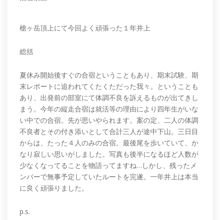
槍ヶ岳頂上にて今回よく頑張った１年井上
総括
夏休み開始後すぐの合宿ということもあり、期末試験、期
末レポートに追われてくたくただった我々。ということも
あり、出発前の部室にて体調不良を訴えるものが出てきし
まう。今年の縦走合宿は就活等の理由により四年生がいな
い中での合宿。先が思いやられます。案の定、二人の体調
不良者とその付き添いとして合計三人が途中下山。三日目
からは、たった４人のみの合宿。最後尾を歩いていて、か
なり寂しい思いがしました。写真も後半になるほど人数が
少なくなってることを物語ってますね…しかし、残ったメ
ンバーで無事予定していたルートを完遂。一年井上は本当
に良く頑張りました。
p.s.