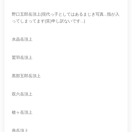
野口五郎岳頂上(現代っ子としてはあるまじき写真…指が入
ってしまってます(笑)申し訳ないです…)
水晶岳頂上
鷲羽岳頂上
黒部五郎岳頂上
双六岳頂上
槍ヶ岳頂上
燕岳頂上