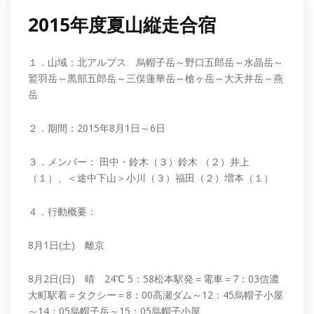
2015年度夏山縦走合宿
１．山域：北アルプス 烏帽子岳～野口五郎岳～水晶岳～
鷲羽岳～黒部五郎岳～三俣蓮華岳～槍ヶ岳～大天井岳～燕
岳
２．期間：2015年8月1日～6日
３．メンバー： 田中・鈴木（３）鈴木 （２）井上
（１）、＜途中下山＞小川（３）福田（２）増本（１）
４．行動概要：
8月1日(土) 離京
8月2日(日) 晴 24℃ 5：58松本駅発＝電車＝7：03信濃
大町駅着＝タクシー＝8：00高瀬ダム～12：45烏帽子小屋
～14：05烏帽子岳～15：05烏帽子小屋