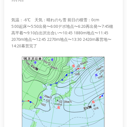
気温：-6℃ 天気：晴れのち雪 前日の積雪：0cm
5:00起床〜5:50出発〜6:00デポ地点〜6:20再出発〜7:45穂
高平着〜9:10白出沢出合い〜10:45 1880m地点〜11:45
2070m地点〜12:45 2270m地点〜13:30 2420m幕営地〜
14:20幕営完了