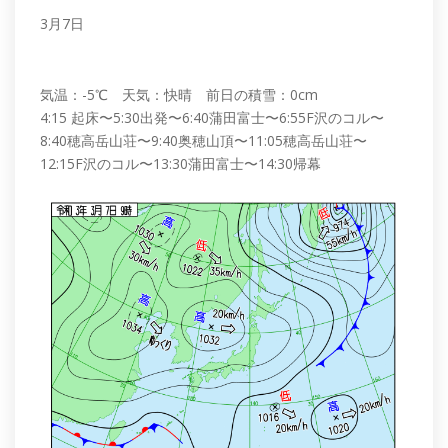
3月7日
気温：-5℃ 天気：快晴 前日の積雪：0cm
4:15 起床〜5:30出発〜6:40蒲田富士〜6:55F沢のコル〜
8:40穂高岳山荘〜9:40奥穂山頂〜11:05穂高岳山荘〜
12:15F沢のコル〜13:30蒲田富士〜14:30帰幕