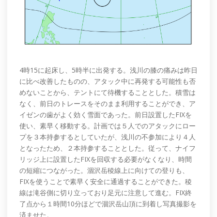
4時15に起床し、5時半に出発する。浅川の膝の痛みは昨日
に比べ改善したものの、アタック中に再発する可能性も否
めないことから、テントにて待機することとした。積雪は
なく、前日のトレースをそのまま利用することができ、ア
イゼンの歯がよく効く雪面であった。前日設置したFIXを
使い、素早く移動する。計画では５人でのアタックにロー
プを３本持参するとしていたが、浅川の不参加により４人
となったため、２本持参することとした。従って、ナイフ
リッジ上に設置したFIXを回収する必要がなくなり、時間
の短縮につながった。涸沢岳稜線上に向けての登りも、
FIXを使うことで素早く安全に通過することができた。稜
線は滝谷側に切り立っており足元に注意して進む。FIX終
了点から１時間10分ほどで涸沢岳山頂に到着し写真撮影を
済ませた。