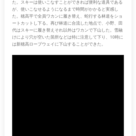
た。スキーは使いこなすことができれば便利な道具である
が、使いこなせるようになるまで時間がかかると実感し
た。穂高平で全員ワカンに履き替え、蛇行する林道をショ
ートカットし下る。再び林道に合流した地点で、小野、田
代はスキーに履き替えそれ以外はワカンで下山した。雪融
けにより穴が空いた箇所などは特に注意して下り、10時に
は新穂高ロープウェイに下山することができた。