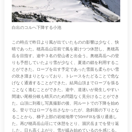
白出のコルへ下降する小池
この時点で昨日より風が出ていたものの影響は少なく、快
晴であった。穂高岳山荘前で風を避けつつ休憩し、奥穂高
岳を目指す。途中３名の登山者と出会う。奥穂高岳への登
りも予想していたより雪が少なく、夏道の鎖を利用するこ
とができた。ロープを出す予定であった雪面も柔らかい雪
の吹き溜まりとなっており、トレースをたどることで危な
げなく通過することができた。結局山頂までロープを張る
ことなく進むことができた。途中、道迷いが発生しやすい
間違い尾根分岐も晴天のため問題なく見分けることができ
た。山頂に到着し写真撮影の後、同ルートでの下降を始め
る。登りではロープを出さなかったが、急斜面の下りとな
ることから、梯子上部の岩稜地帯で50mFIXを張り通過し
た。再び穂高岳山荘にて休憩をとり、涸沢岳までを登り返
した。日も高く上がり、雪が緩み始めているのを感じる。