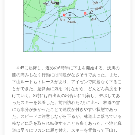
4:45に起床し、遅めの6時半に下山を開始する。浅川の
膝の痛みもなく行動には問題がなさそうであった。また、
下山ルートもトレースがあり、アイゼンで問題なく下るこ
とができた。急斜面に気をつけながら、どんどん高度を下
げていく。8時には白出沢の出合いに到着し、デポしてあ
ったスキーを装着した。前回訪れた2月に比べ、林道の雪
にも水分が多かったことで速度が付きやすい状態であっ
た。スピードに注意しながら下るが、林道上に落ちている
枝などに足を取られ転倒することも多くあった。小池と真
道は早々にワカンに履き替え、スキーを背負って下山し