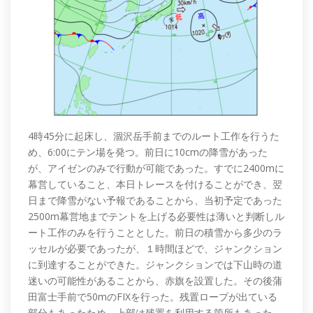
4時45分に起床し、涸沢岳手前までのルート工作を行うた
め、6:00にテン場を発つ。前日に10cmの降雪があった
が、アイゼンのみで行動が可能であった。すでに2400mに
幕営していること、本日トレースを付けることができ、翌
日まで降雪がない予報であることから、当初予定であった
2500m幕営地までテントを上げる必要性は薄いと判断しル
ート工作のみを行うこととした。前日の積雪から多少のラ
ッセルが必要であったが、１時間ほどで、ジャンクション
に到達することができた。ジャンクションでは下山時の道
迷いの可能性があることから、赤旗を設置した。その後蒲
田富士手前で50mのFIXを行った。残置ロープが出ている
部分もあったため、上部は残置を利用する箇所もあった。