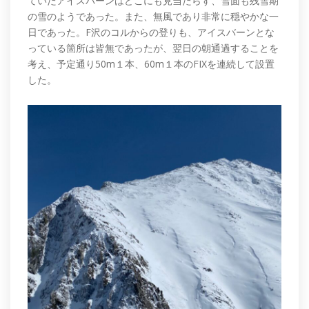
ていたアイスバーンはどこにも見当たらず、雪面も残雪期
の雪のようであった。また、無風であり非常に穏やかな一
日であった。F沢のコルからの登りも、アイスバーンとな
っている箇所は皆無であったが、翌日の朝通過することを
考え、予定通り50m１本、60m１本のFIXを連続して設置
した。