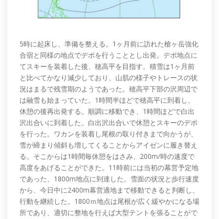
5時に起床し、準備を整える。1ヶ月前に訪れた槍ヶ岳強化
合宿と同様の地点でデポを行うこととし出発。デポ地点に
てスキーを装着した後、穂高平を目指す。積雪は1ヶ月前
と比べてかなり減少しており、山肌の様子やトレースの状
況はまるで残雪期のようであった。穂高平下部の沢周辺で
は融雪も始まっていた。1時間半ほどで穂高平に到着し、
休憩の後再出発する。順調に移動でき、1時間ほどで白出
沢出合いに到着した。白出沢出合いで休憩とスキーのデポ
を行った。ワカンを装着し尾根の取り付きまで向かうが、
雪が締まり傾斜も増してくることからアイゼンに履き替え
る。そこからは1時間毎休憩をはさみ、200m/時の速度で
高度をあげることができた。11時前には当初の幕営予定地
であった、1800m地点に到達した。雪面の状況と歩行速度
から、今日中に2400m幕営適地まで移動できると判断し、
行動を継続した。1800ｍ地点は尾根が広く緩やかになる場
所であり、適切に整地を行えば大型テントを張ることがで