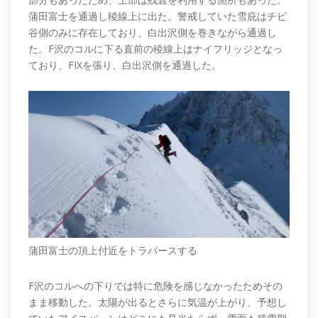
蒲田富士を通過し稜線上に出た。警戒していた雪庇はチビ
谷側のみに存在しており、白出沢側を巻きながら通過し
た。F沢のコルに下る直前の稜線上はナイフリッジとなっ
ており、FIXを張り、白出沢側を通過した。
蒲田富士の頂上付近をトラバースする
F沢のコルへの下りでは特に危険を感じなかったためその
まま移動した。太陽が出るとさらに気温が上がり、予想し