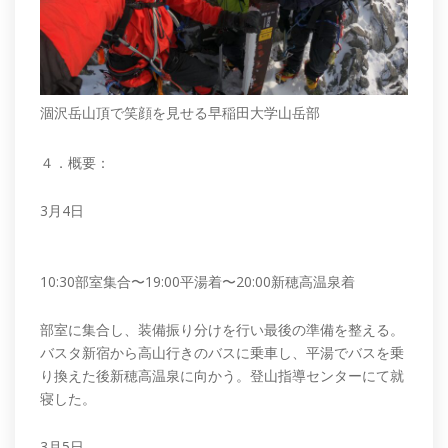
涸沢岳山頂で笑顔を見せる早稲田大学山岳部
４．概要：
3月4日
10:30部室集合〜19:00平湯着〜20:00新穂高温泉着
部室に集合し、装備振り分けを行い最後の準備を整える。
バスタ新宿から高山行きのバスに乗車し、平湯でバスを乗
り換えた後新穂高温泉に向かう。登山指導センターにて就
寝した。
3月5日