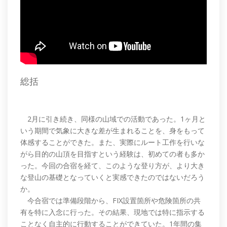
総括
2月に引き続き、同様の山域での活動であった。1ヶ月と
いう期間で気象に大きな差が生まれることを、身をもって
体感することができた。また、実際にルート工作を行いな
がら目的の山頂を目指すという経験は、初めての者も多か
った。今回の合宿を経て、このような登り方が、より大き
な登山の基礎となっていくと実感できたのではないだろう
か。
今合宿では準備段階から、FIX設置箇所や危険箇所の共
有を特に入念に行った。その結果、現地では特に指示する
ことなく自主的に行動することができていた。1年間の集