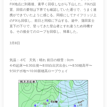
FIX地点に到着後、素早く回収しながら下山した。FIXの設
置、回収の要領は下界でも確認していた通りで、うまく連
携ができていたように感じる。同様にしてナイフリッジ上
のFIXも回収し、前日と同様に下山する。途中、蒲田富士
直下の下りで、登ってきた登山者とすれ違うため待機す
る。その後全てのロープを回収し、帰幕した。
3月8日
気温：-6℃ 天気：晴れ 前日の積雪：0cm
4:45起床〜6:30出発〜8:00白出沢出合い〜8:50穂高平〜
9:50デポ地〜10:00新穂高ロープウェイ