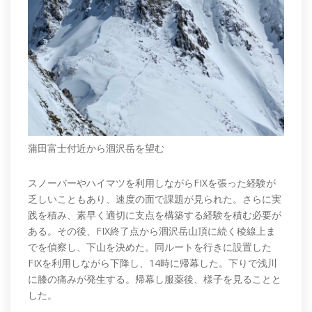
蒲田富士付近から涸沢岳を望む
スノーバーやハイマツを利用しながらFIXを張った経験が
乏しいこともあり、速度の面で課題が見られた。さらに実
践を積み、素早く適切に支点を構築する経験を積む必要が
ある。その後、FIX終了点から涸沢岳山頂に続く稜線上ま
でを偵察し、下山を決めた。同ルートを行きに設置した
FIXを利用しながら下降し、14時に帰幕した。下りで浅川
に膝の痛みが発生する。帰幕し服薬後、様子を見ることと
した。