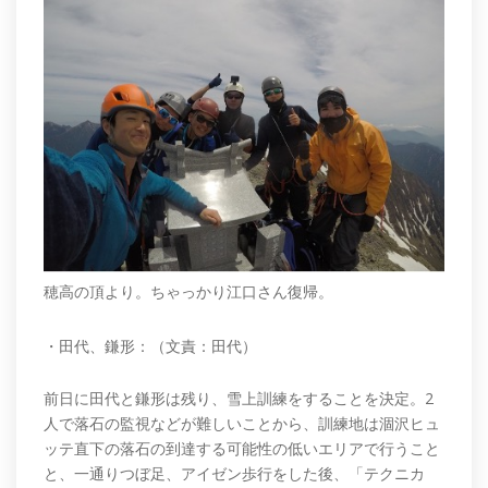
穂高の頂より。ちゃっかり江口さん復帰。
・田代、鎌形：（文責：田代）
前日に田代と鎌形は残り、雪上訓練をすることを決定。2
人で落石の監視などが難しいことから、訓練地は涸沢ヒュ
ッテ直下の落石の到達する可能性の低いエリアで行うこと
と、一通りつぼ足、アイゼン歩行をした後、「テクニカ