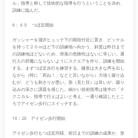
ル」指導と称して技術的な指導を行うということを決め、
訓練に臨んだ。
6：４５ つぼ足開始
ガッシャーを涸沢ヒュッテ下の階段付近に置き、ピッケル
を持って２０ｍほど下の訓練地へ向かう。斜度は昨日まで
の訓練地ほどないため、滑落の危険性はないに等しい。通
行人の邪魔にならないようにスクエアを作り、訓練を開始
する。まずつぼ足歩行を練習する。鎌形は大きな声を出し
ながら（時に「死ね！」などと言いながら）力強く蹴り込
むが、どうも刺さりが悪い。形（見た目）は良いが、蹴り
込みの深さに課題を感じた。細かい技術指導は後半の「テ
クニカル」指導で行えばよいと考え、一通り確認したとこ
ろでアイゼン歩行にスイッチする。
10：20 アイゼン歩行開始
アイゼン歩行もつぼ足同様、前日までの訓練の成果か、形