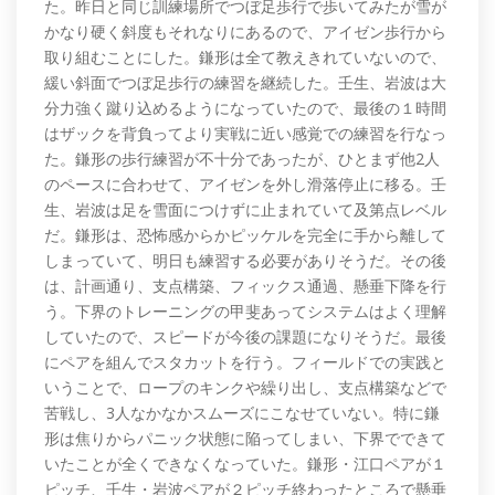
た。昨日と同じ訓練場所でつぼ足歩行で歩いてみたが雪が
かなり硬く斜度もそれなりにあるので、アイゼン歩行から
取り組むことにした。鎌形は全て教えきれていないので、
緩い斜面でつぼ足歩行の練習を継続した。壬生、岩波は大
分力強く蹴り込めるようになっていたので、最後の１時間
はザックを背負ってより実戦に近い感覚での練習を行なっ
た。鎌形の歩行練習が不十分であったが、ひとまず他2人
のペースに合わせて、アイゼンを外し滑落停止に移る。壬
生、岩波は足を雪面につけずに止まれていて及第点レベル
だ。鎌形は、恐怖感からかピッケルを完全に手から離して
しまっていて、明日も練習する必要がありそうだ。その後
は、計画通り、支点構築、フィックス通過、懸垂下降を行
う。下界のトレーニングの甲斐あってシステムはよく理解
していたので、スピードが今後の課題になりそうだ。最後
にペアを組んでスタカットを行う。フィールドでの実践と
いうことで、ロープのキンクや繰り出し、支点構築などで
苦戦し、3人なかなかスムーズにこなせていない。特に鎌
形は焦りからパニック状態に陥ってしまい、下界でできて
いたことが全くできなくなっていた。鎌形・江口ペアが１
ピッチ、壬生・岩波ペアが２ピッチ終わったところで懸垂