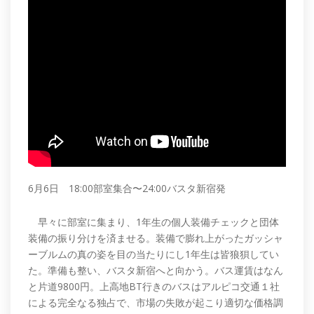
6月6日 18:00部室集合〜24:00バスタ新宿発
早々に部室に集まり、1年生の個人装備チェックと団体
装備の振り分けを済ませる。装備で膨れ上がったガッシャ
ーブルムの真の姿を目の当たりにし1年生は皆狼狽してい
た。準備も整い、バスタ新宿へと向かう。バス運賃はなん
と片道9800円。上高地BT行きのバスはアルピコ交通１社
による完全なる独占で、市場の失敗が起こり適切な価格調