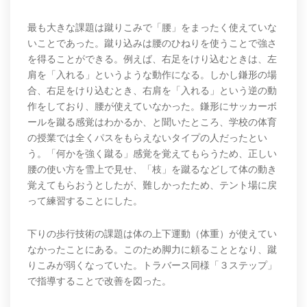
最も大きな課題は蹴りこみで「腰」をまったく使えていな
いことであった。蹴り込みは腰のひねりを使うことで強さ
を得ることができる。例えば、右足をけり込むときは、左
肩を「入れる」というような動作になる。しかし鎌形の場
合、右足をけり込むとき、右肩を「入れる」という逆の動
作をしており、腰が使えていなかった。鎌形にサッカーボ
ールを蹴る感覚はわかるか、と聞いたところ、学校の体育
の授業では全くパスをもらえないタイプの人だったとい
う。「何かを強く蹴る」感覚を覚えてもらうため、正しい
腰の使い方を雪上で見せ、「枝」を蹴るなどして体の動き
覚えてもらおうとしたが、難しかったため、テント場に戻
って練習することにした。
下りの歩行技術の課題は体の上下運動（体重）が使えてい
なかったことにある。このため脚力に頼ることとなり、蹴
りこみが弱くなっていた。トラバース同様「３ステップ」
で指導することで改善を図った。