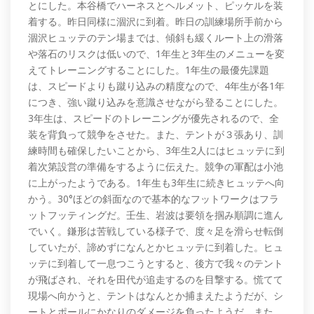
とにした。本谷橋でハーネスとヘルメット、ピッケルを装
着する。昨日同様に涸沢に到着。昨日の訓練場所手前から
涸沢ヒュッテのテン場までは、傾斜も緩くルート上の滑落
や落石のリスクは低いので、1年生と3年生のメニューを変
えてトレーニングすることにした。1年生の最優先課題
は、スピードよりも蹴り込みの精度なので、4年生が各1年
につき、強い蹴り込みを意識させながら登ることにした。
3年生は、スピードのトレーニングが優先されるので、全
装を背負って競争をさせた。また、テントが３張あり、訓
練時間も確保したいことから、3年生2人にはヒュッテに到
着次第設営の準備をするように伝えた。競争の軍配は小池
に上がったようである。1年生も3年生に続きヒュッテへ向
かう。30°ほどの斜面なので基本的なフットワークはフラ
ットフッティングだ。壬生、岩波は要領を掴み順調に進ん
でいく。鎌形は苦戦している様子で、度々足を滑らせ転倒
していたが、諦めずになんとかヒュッテに到着した。ヒュ
ッテに到着して一息つこうとすると、後方で我々のテント
が飛ばされ、それを田代が追走するのを目撃する。慌てて
現場へ向かうと、テントはなんとか捕まえたようだが、シ
ートとポールにかなりのダメージを負ったようだ。また、