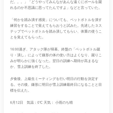
だ。。。」「どうやってみんながあんな遠くにボールを蹴
れるのか不思議に思ってたんですよ」などと言っていた。
「何かを踏み潰す感覚」についても、ペットボトルを潰す
練習をすることで覚えてもらおうと試みた。先述した３ス
テップでペットボトルを踏み潰してもらい、体重の使うこ
とを覚えてもらった。
16:00過ぎ、アタック隊が帰幕。終盤の「ペットボトル蹴
り・潰し」によって鎌形の体の使い方はよくなり、蹴りこ
みが明らかに強くなった。翌日の訓練へ期待が高まるな
か、雪上訓練を終了した。
夕食後、上級生ミーティングを行い明日の行動を決定す
る。その後、鎌形に明日が雪上訓練最終日になることと目
標を伝えた。
6月12日 気温：0℃ 天気： 小雨のち晴