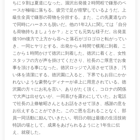
ちに９割は夏道になった。涸沢出発後２時間程で鎌形のペ
ースが極端に落ちる。疲労で足が痙攣しているようだ。上
級生全員で鎌形の荷物を分担する。また、この先夏道なの
で同時にハーネスも脱いだ。他の1年2人に関しては「自分
も荷物持ちましょうか？」ととても元気な様子だ。出発直
後10m後方で上方から谷へと落石がゴロゴロと転がってい
き、一同ヒヤリとする。出発から４時間で横尾に到着。こ
こから１時間かけて徳沢に到着した。徳沢に着くと、女性
スタッフの方が声を掛けてくださり、社長のご厚意でお食
事を頂ける事になった。徳沢ロッジで入浴させて頂き、汚
い体を清潔にする。徳沢園に入ると、下界でもお目にかか
れないような豪勢なディナーが卓上に用意されている。徳
沢園の方々にお礼を言い、ありがたく頂く。コロナの関係
で大声は出せないが、一同喜びを露わにしていた。お電話
で社長の上條敏昭さんともお話をさせて頂き、感謝の意を
お伝えすることができた。このご恩を忘れることなく、部
員一同活動に励んでいきたい。明日の朝は最後の生活技術
特訓の場として、成果をあげられるようにと1年生に伝
え、就寝した。