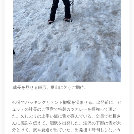
成長を見せる鎌形。夏山に乞うご期待。
40分でパッキングとテント撤収を済ませる。出発前に、ヒ
ュッテの社長のご厚意で特製カツカレーを振舞って頂い
た。久しぶりの上手い飯に舌が喜んでいる。全員で社長さ
んに感謝を伝えて、涸沢を出発した。涸沢の下部は雪が大
分とけて、沢や夏道が出ていた。出発後１時間もしないう