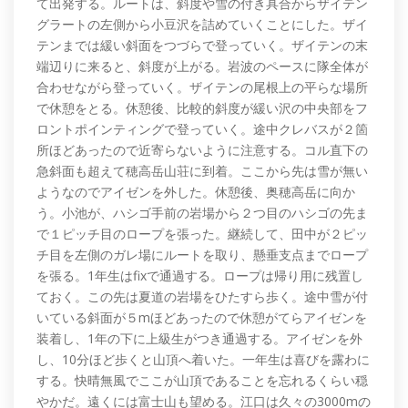
て出発する。ルートは、斜度や雪の付き具合からザイテン
グラートの左側から小豆沢を詰めていくことにした。ザイ
テンまでは緩い斜面をつづらで登っていく。ザイテンの末
端辺りに来ると、斜度が上がる。岩波のペースに隊全体が
合わせながら登っていく。ザイテンの尾根上の平らな場所
で休憩をとる。休憩後、比較的斜度が緩い沢の中央部をフ
ロントポインティングで登っていく。途中クレバスが２箇
所ほどあったので近寄らないように注意する。コル直下の
急斜面も超えて穂高岳山荘に到着。ここから先は雪が無い
ようなのでアイゼンを外した。休憩後、奥穂高岳に向か
う。小池が、ハシゴ手前の岩場から２つ目のハシゴの先ま
で１ピッチ目のロープを張った。継続して、田中が２ピッ
チ目を左側のガレ場にルートを取り、懸垂支点までロープ
を張る。1年生はfixで通過する。ロープは帰り用に残置し
ておく。この先は夏道の岩場をひたすら歩く。途中雪が付
いている斜面が５mほどあったので休憩がてらアイゼンを
装着し、1年の下に上級生がつき通過する。アイゼンを外
し、10分ほど歩くと山頂へ着いた。一年生は喜びを露わに
する。快晴無風でここが山頂であることを忘れるくらい穏
やかだ。遠くには富士山も望める。江口は久々の3000mの