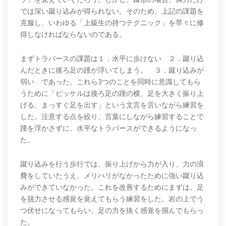
では深い蹴り込みが得られない。そのため、上記の課題を
克服し、いわゆる「上級生の持つテクニック」を早々に修
得しなければならないのである。
まずトラバースの課題は１．水平に歩けない ２．蹴り込
んだときに後ろ足の踵が浮いてしまう。 ３．蹴り込みが
弱い であった。これら3つのことを同時に意識してもら
うために「ピッケルは後ろ足の踵の横、足を大きく振り上
げる、まっすぐ足を出す」という文言を言いながら練習を
した。注意する点を絞り、言葉にしながら練習することで
踵を浮かさずに、水平なトラバースができるようになっ
た。
蹴り込みを行う歩行では、振り上げから力が入り、力の浪
費をしていたうえ、メリハリがなかったために強い蹴り込
みができていなかった。これを改善するためにまずは、足
を脱力させる感覚を覚えてもらう練習をした。岩の上でう
つ伏せになってもらい、足の力を抜く感覚を掴んでもらっ
た。