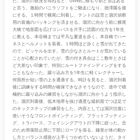
た。涸沢の状況を尋ねると、GW時に積もり割と雪はある
と言う。激励のバニラソフトをご馳走になり、徳澤園を後
にする。１時間で横尾に到着し、テントの設営と涸沢偵察
用の装備のパッキングを済ませる。涸沢に向かう前に横尾
大橋で地形図を広げコンパスを片手に読図の仕方を1年生
に教える。本谷橋までは平凡な夏道を歩く。本谷橋でハー
ネスとヘルメットを装着。１時間ほど歩くと雪が出てきた
ので、ピッケルを出す。雪の少なさとルートが荒れている
ことが心配されていたが、雪の付き具合はここ数年とさほ
ど大差ない印象で、特別にルートファインディングをする
こともなかった。蹴り込み方を1年生に軽くレクチャーし
何箇所か短い雪の上を通過する。時計を見ると、涸沢到着
後に訓練をする時間が確保できなさそうなので、道中で積
極的に蹴り込みの練習をしながら涸沢に向かうよう指示し
た。涸沢到着後、低木地帯を抜け適度な緩斜面でつぼ足で
のキックステップの練習をした。内容としては涸沢往復に
使いそうなフロントポインティング、フラットフッティン
グ、トラバース、フェイシングアウトの下降に絞った。念
のため滑落防止用に下部にロープを張る。鎌形が体の動か
し方とバランス感覚が上手くつかめていないようだ。タイ