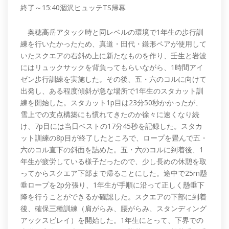
終了～15:40涸沢ヒュッテTS帰幕
奥穂高岳アタック時と同レベルの環境で1年生の歩行訓
練を行いたかったため、真道・田代・鎌形ペアが使用して
いたスクエアの右斜め上に新たなものを作り、壬生と岩波
にはリュックサックを背負ってもらいながら、1時間アイ
ゼン歩行訓練を実施した。その後、五・六のコルに向けて
出発し、ある程度傾斜が急な場所で1年生のスタカット訓
練を開始した。スタカット1p目は23分50秒かかったが、
雪上での支点構築にも慣れてきたのか徐々に速くなり続
け、7p目には当日ベストの17分45秒を記録した。スタカ
ット訓練の8p目が終了したところで、ロープを畳んで五・
六のコル直下の斜面を詰めた。五・六のコルに到着後、1
年生が疲労している様子だったので、少し長めの休憩を取
ってからスクエア下部まで帰ることにした。途中で25m懸
垂ロープを2p分張り、1年生が手順に沿って正しく懸垂下
降を行うことができるか確認した。スクエアの下部に到着
後、確保三種訓練（肩がらみ、腰がらみ、スタンディング
アックスビレイ）を開始した。1年生にとって、下界での