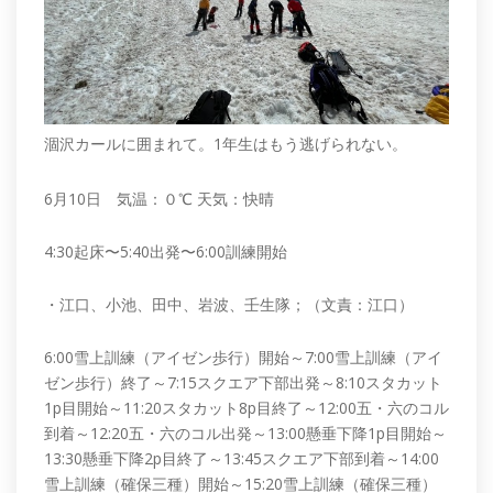
涸沢カールに囲まれて。1年生はもう逃げられない。
6月10日 気温：０℃ 天気：快晴
4:30起床〜5:40出発〜6:00訓練開始
・江口、小池、田中、岩波、壬生隊；（文責：江口）
6:00雪上訓練（アイゼン歩行）開始～7:00雪上訓練（アイ
ゼン歩行）終了～7:15スクエア下部出発～8:10スタカット
1p目開始～11:20スタカット8p目終了～12:00五・六のコル
到着～12:20五・六のコル出発～13:00懸垂下降1p目開始～
13:30懸垂下降2p目終了～13:45スクエア下部到着～14:00
雪上訓練（確保三種）開始～15:20雪上訓練（確保三種）