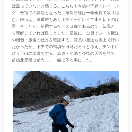
は至っていないと感じる。こちらも今後の下界トレーニン
グ・合宿での課題となった。確保三種は一年全員で取り組
む。鎌形は、体重差もありボディービレイで止め切るのは
難しそうだが、使用するケースは稀であるので、知識とし
て理解していれば良しとした。最後に、全員でシート搬送
の梱包・搬送の仕方を確認する。背負い搬送も雪上で行い
たかったが、下界での補填が可能だろうと考え、テントに
戻り下山の準備をする。真道・小池も今後の天候を見て、
前穂北尾根は断念し、一緒に下る事にした。