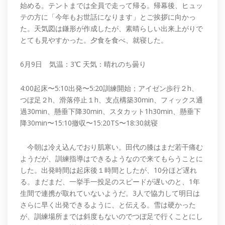
始める。テントまでは全員で走って帰る。帰幕後、ヒュッ
テの方に「今年もお世話になります」とご挨拶に向かっ
た。天気図は鎌形が作成したが、素晴らしい出来上がりで
とても見やすかった。夕食を食べ、就寝した。
6月9日 気温：3℃ 天気：晴れのち曇り
4:00起床〜5:10出発〜5:20訓練開始；アイゼン歩行２h、
つぼ足２h、滑落停止１h、支点構築30min、フィックス通
過30min、懸垂下降30min、スタカット1h30min、懸垂下
降30min〜15:10撤収〜15:20TS〜18:30就寝
今朝は冷え込んでおり肌寒い。田代の膝はまだ若干痛む
ようだが、訓練指導はできるようなので来てもらうことに
した。出発時間は起床後１時間としたが、10分ほど遅れ
る。まだまだ、一挙手一投足のスピードが遅いのと、1年
生間で連携が取れていないようだ。3人で協力して明日は
さらに早く出発できるように、と伝える。雪は硬かった
が、訓練場所までは斜度もないのでつぼ足で行くことにし