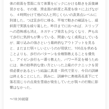
体の前面を雪面に当て体重をピックにかける動きを反復練
習させる。その後、滑走面の斜度と高度を徐々に上げなが
ら、４時間かけて他の2人と同じくらいの及第点レベルに
到達した。つぼ足歩行に移る。平地で動きの確認をし、緩
斜面で実践を繰り返した。昨日までに比べれば、スリップ
への恐怖感も消え、ネガティブ発言も少なくなり、声も出
て歩行に気持ちが乘っている。間違いなく成長はしている
が、蹴り込みの強さという最終的なアウトプットを見る
と、まだまだ弱々しいというのが現状だ。100点を求める
ことよりも、歩行のパターンを全種類教えることを優先
し、アイゼン歩行も一通り教えた。パワー不足を補うため
には、体の効率的な使い方といった上級のテクニックを習
得必要があるという結論に真道・田代で至り、今日の訓練
は終えることにした。因みに、訓練中に奥穂高岳直下にて
落石混じりの点発生雪崩が発生していたが我々の行動に影
響はなかった。
〜18:30就寝