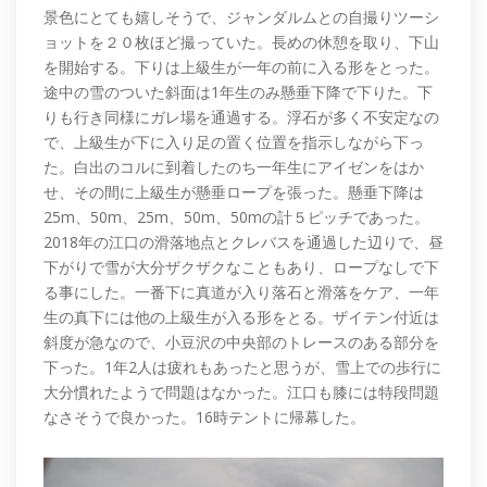
景色にとても嬉しそうで、ジャンダルムとの自撮りツーシ
ョットを２０枚ほど撮っていた。長めの休憩を取り、下山
を開始する。下りは上級生が一年の前に入る形をとった。
途中の雪のついた斜面は1年生のみ懸垂下降で下りた。下
りも行き同様にガレ場を通過する。浮石が多く不安定なの
で、上級生が下に入り足の置く位置を指示しながら下っ
た。白出のコルに到着したのち一年生にアイゼンをはか
せ、その間に上級生が懸垂ロープを張った。懸垂下降は
25m、50m、25m、50m、50mの計５ピッチであった。
2018年の江口の滑落地点とクレバスを通過した辺りで、昼
下がりで雪が大分ザクザクなこともあり、ロープなしで下
る事にした。一番下に真道が入り落石と滑落をケア、一年
生の真下には他の上級生が入る形をとる。ザイテン付近は
斜度が急なので、小豆沢の中央部のトレースのある部分を
下った。1年2人は疲れもあったと思うが、雪上での歩行に
大分慣れたようで問題はなかった。江口も膝には特段問題
なさそうで良かった。16時テントに帰幕した。