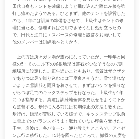
田代自身もテントを確保しようと飛び込んだ際に左膝を強
打し痛めたようである。ひとまず、他のテントを設営した
のち、1年には訓練の準備をさせて、上級生はテントの修
理に当たる。修理すれば使用できそうな目処が立ったの
で、田代と江口にエスパースの修理と設営をお願いして、
他のメンバーは訓練地へと向かう。
上の方は所々ガレ場が露わになっていたが、一昨年と同
様の5・６のコル下の尾根地形は落石が少なそうなので訓
練場所に設定した。正午近いこともあり、雪質はザクザク
でありつぼ足で蹴り込むには丁度良さそうだ。雪で濡れな
いように雪訓服と雨具を着させて、まずはバケツを掘りな
がらつぼ足でのキックステップを行なった。上級生が1年
につき指導する。真道は訓練地全体を見渡せるように下か
ら監督する。歩行に入る前には初期停止の方法も教えた。
歩行は、鎌形が苦戦している様子で、キックステップ以前
に雪上でのバランスがうまく取れていない印象を受けた。
壬生、岩波は、各パターン一通り教えたところで、アイゼ
ン歩行に移行した。15時を回ったところで、撤収の支度を