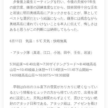
夕食後上級生ミーティングを行い、今後の天候や1年生
の疲労度、鎌形の訓練進度などから、技術習得十分な壬生
と岩波に明日奥穂高岳にアタックさせることが、隊として
ベストな選択だという結論になった。鎌形には残念ながら
奥穂高岳に連れていけないことを本人に伝えて、悔しさは
あると思うがこの判断には納得してもらった。
6月11日 気温：５℃ 天気：快晴無風
・アタック隊（真道、江口、小池、田中、壬生、岩波）
5:30起床〜6:40出発〜7:30ザイテングラード〜8:40穂高岳
山荘〜10:45稜線上休憩〜11:14登頂〜11:45下山開始〜
14:00穂高岳山荘〜16:00TS〜18:30就寝
早朝は白出のコル直下の雪質がカリカリに硬くなってい
るという情報をヒュッテの方から得ていたので、出発を遅
めに設定した。天気は相変わらずよくて、雲ひとつない絶
好のアタック日和である。アタック組は、アイゼンを着け