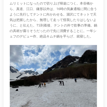
ムリミットになったので切り上げ帰途につく。本谷橋か
ら、真道、江口、鎌形以外は、16時の気象通報に間に合う
ように先行してテントに向かわせる。涸沢にてネットで天
気は把握したから、無理して走って怪我したりはしないよ
うに、と伝えた。TS到着後、テントの外で炊事の準備。鍋
の具材が腐りそうだったので先に消費することに。一年シ
ェフのデビュー作、絶品キムチ鍋を平らげ、就寝した。