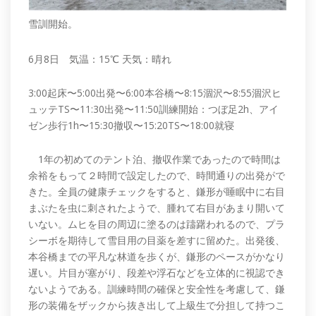
雪訓開始。
6月8日 気温：15℃ 天気：晴れ
3:00起床〜5:00出発〜6:00本谷橋〜8:15涸沢〜8:55涸沢ヒ
ュッテTS〜11:30出発〜11:50訓練開始：つぼ足2h、アイ
ゼン歩行1h〜15:30撤収〜15:20TS〜18:00就寝
1年の初めてのテント泊、撤収作業であったので時間は
余裕をもって２時間で設定したので、時間通りの出発がで
きた。全員の健康チェックをすると、鎌形が睡眠中に右目
まぶたを虫に刺されたようで、腫れて右目があまり開いて
いない。ムヒを目の周辺に塗るのは躊躇われるので、プラ
シーボを期待して雪目用の目薬を差すに留めた。出発後、
本谷橋までの平凡な林道を歩くが、鎌形のペースがかなり
遅い。片目が塞がり、段差や浮石などを立体的に視認でき
ないようである。訓練時間の確保と安全性を考慮して、鎌
形の装備をザックから抜き出して上級生で分担して持つこ