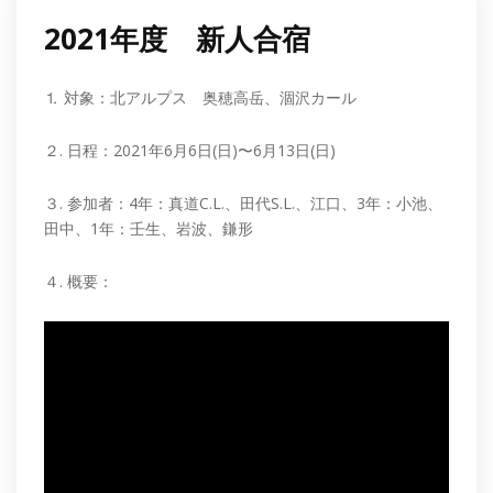
2021年度 新人合宿
⒈ 対象：北アルプス 奥穂高岳、涸沢カール
２. 日程：2021年6月6日(日)〜6月13日(日)
３. 参加者：4年：真道C.L.、田代S.L.、江口、3年：小池、
田中、1年：壬生、岩波、鎌形
４. 概要：