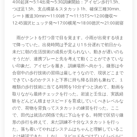
4:00起床〜5:14出発〜5:30訓練開始：アイゼン歩行1.5h、
つぼ足1.5h、支点構築＆スタカット1h、確保三種30min、
シート搬送30min〜11:00終了〜11:15TS〜12:00撤収〜
12:45涸沢ヒュッテ発〜17:00横尾〜18:00徳沢〜21:00就寝
雨がテントを打つ音で目を覚ます。小雨が出発する頃ま
で降っていた。出発時間は予定より1５分遅れで初日から
未だに朝の生活技術の成長が見られない。動きが遅いのも
そうだが、連携プレーと先を考えて動くことができていな
い印象だ。アイゼンを履き、訓練場所へ向かう。鎌形は今
合宿中の歩行技術の習得は厳しそうなので、現状どこまで
できているのかテストと下界に持ち帰る目的も兼ねて、１
種類の歩行技術に当てる時間を10分ずつと決めて、動画を
取りながら最終チェックを行った。岩波と壬生は、実践経
験をどんどん積ませスピードを育成していくべきレベルな
ので、荷物を背負ってスタカットの練習を行った。ここ
で、田代は就活の関係で先に下山をする。時間で区切り鎌
形の歩行を終えて、未だ訓練不十分なスタカットを行っ
た。落ち着いてやればシステムはちゃんと理解しているこ
とは確認できた。しかし、スピードをつけていくレベルに