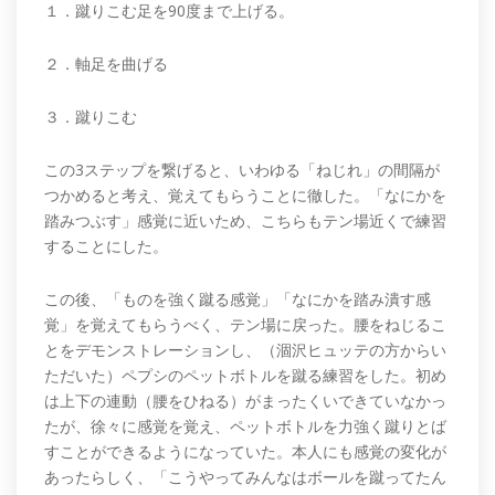
１．蹴りこむ足を90度まで上げる。
２．軸足を曲げる
３．蹴りこむ
この3ステップを繋げると、いわゆる「ねじれ」の間隔が
つかめると考え、覚えてもらうことに徹した。「なにかを
踏みつぶす」感覚に近いため、こちらもテン場近くで練習
することにした。
この後、「ものを強く蹴る感覚」「なにかを踏み潰す感
覚」を覚えてもらうべく、テン場に戻った。腰をねじるこ
とをデモンストレーションし、（涸沢ヒュッテの方からい
ただいた）ペプシのペットボトルを蹴る練習をした。初め
は上下の連動（腰をひねる）がまったくいできていなかっ
たが、徐々に感覚を覚え、ペットボトルを力強く蹴りとば
すことができるようになっていた。本人にも感覚の変化が
あったらしく、「こうやってみんなはボールを蹴ってたん