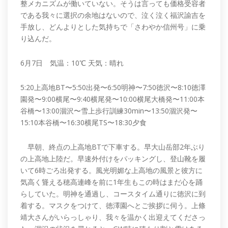
整メカニズムが働いていない。そうは言っても価格受容者
である我々に選択の余地はないので、泣く泣く福沢諭吉を
手放し、どんよりとした気持ちで「さわやか信州号」に乗
り込んだ。
6月7日 気温：10℃ 天気：晴れ
5:20上高地BT〜5:50出発〜6:50明神〜7:50徳沢〜8:10徳澤
園発〜9:00横尾〜9:40横尾発〜10:00横尾大橋発〜11:00本
谷橋〜13:00涸沢〜雪上歩行訓練30min〜13:50涸沢発〜
15:10本谷橋〜16:30横尾TS〜18:30夕食
早朝、終点の上高地BTで下車する。早大山岳部2年ぶり
の上高地上陸だ。早速外付けをパッキングし、登山靴を履
いて6時ごろ出発する。風光明媚な上高地の風景と彼方に
気高く聳える穂高連峰を前に1年生もこの時はまだ心を踊
らしていた。明神を通過し、コースタイム通りに徳沢に到
着する。マスクをつけて、徳澤園へとご挨拶に伺う。上條
靖大さんがいらっしゃり、我々を温かく出迎えてくださっ