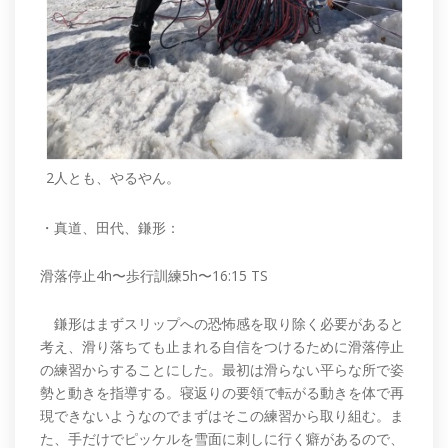
2人とも、やるやん。
・真道、田代、鎌形：
滑落停止4h〜歩行訓練5h〜16:15 TS
鎌形はまずスリップへの恐怖感を取り除く必要があると
考え、滑り落ちても止まれる自信をつけるために滑落停止
の練習からすることにした。最初は滑らない平らな所で姿
勢と動きを指導する。寝返りの要領で転がる動きを体で再
現できないようなのでまずはそこの練習から取り組む。ま
た、手だけでピッケルを雪面に刺しに行く癖があるので、