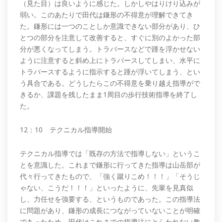
（見た目）は良いように感じた。しかしやはりけり込みが
弱い。このあたりで田代は鎌形の不得意が理解できてき
た。鎌形には一つのことしか意識できない部分があり、ひ
とつの部分を注意して改善すると、すぐに別のよかった部
分が悪くなってしまう。トラバースなどで踵を浮かせない
ように注意すると斜め上にトラバースしてしまい、水平に
トラバースするように指示すると踵が浮いてしまう、とい
う具合である。どうしたらこの不得意を乗り越え指導がで
きるか、課題を残したまま1周目の歩行技術指導を終了し
た。
12：10 テクニカル指導開始
テクニカル指導では「既存の方法で指導しない」というこ
とを意識した。これまで鎌形に行ってきた指導は山岳部が
代々行ってきたもので、「強く蹴りこめ！！！」「そうじ
ゃない、こうだ！！！」といったように、先輩を見真似
し、力任せを強要する、というものであった。この指導法
に問題があり、鎌形の成長につながっていないことが明確
であったため、田代はこれまでの指導法にとらわれない教