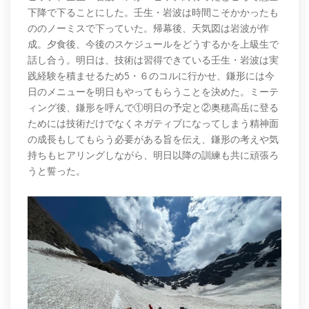
下降で下ることにした。壬生・岩波は時間こそかかったも
ののノーミスで下っていた。帰幕後、天気図は岩波が作
成。夕食後、今後のスケジュールをどうするかを上級生で
話し合う。明日は、技術は習得できている壬生・岩波は実
践経験を積ませるため5・６のコルに行かせ、鎌形には今
日のメニューを明日もやってもらうことを決めた。ミーテ
ィング後、鎌形を呼んで①明日の予定と②奥穂高岳に登る
ためには技術だけでなくネガティブになってしまう精神面
の成長もしてもらう必要がある旨を伝え、鎌形の考えや気
持ちもヒアリングしながら、明日以降の訓練も共に頑張ろ
うと誓った。