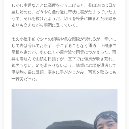
しかし幸運なことに高度を少々上げると、登山道には日が
差し始めた。どうやら麓付近に帯状に雲がたまっていたよ
うで、それを抜けたようだ。辺りを笹薮に囲まれた稜線を
走りも交えながら順調に登っていく。
七丈小屋手前で少々の鎖場や急な階段が現れるが、幸いに
して岩は濡れておらず、手こずることなく通過。上機嫌で
尾根を進むが、あいにく小屋付近で雨雲につかまった。雨
具を着込んで山頂を目指すが、直下では強風が吹き荒れ、
視界もない。足を滑らせないよう、慎重に岩場を通過して
甲斐駒ヶ岳に登頂。寒さに手がかじかみ、写真を取るにも
一苦労だった。