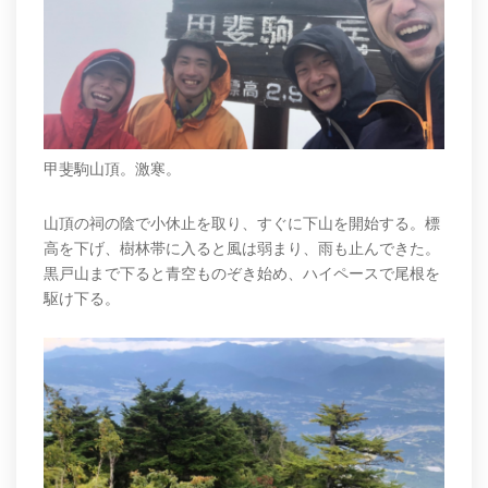
甲斐駒山頂。激寒。
山頂の祠の陰で小休止を取り、すぐに下山を開始する。標
高を下げ、樹林帯に入ると風は弱まり、雨も止んできた。
黒戸山まで下ると青空ものぞき始め、ハイペースで尾根を
駆け下る。