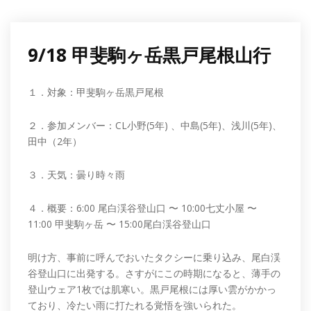
9/18 甲斐駒ヶ岳黒戸尾根山行
１．対象：甲斐駒ヶ岳黒戸尾根
２．参加メンバー：CL小野(5年) 、中島(5年)、浅川(5年)、
田中（2年）
３．天気：曇り時々雨
４．概要：6:00 尾白渓谷登山口 〜 10:00七丈小屋 〜
11:00 甲斐駒ヶ岳 〜 15:00尾白渓谷登山口
明け方、事前に呼んでおいたタクシーに乗り込み、尾白渓
谷登山口に出発する。さすがにこの時期になると、薄手の
登山ウェア1枚では肌寒い。黒戸尾根には厚い雲がかかっ
ており、冷たい雨に打たれる覚悟を強いられた。